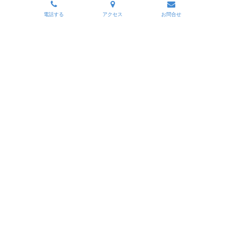
電話する
アクセス
お問合せ
株式会社長英
〒135-0004 東京都墨田区菊川1-2-3
TEL 03-3633-6311
FAX 03-3631-4133